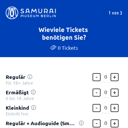
1 von 3
Wieviele Tickets
benötigen Sie?
0 Tickets
Regulär
für 18+ Jahre
Ermäßigt
6 bis 18 Jahre
Kleinkind
Eintritt frei
Regulär + Audioguide (Smartphone)