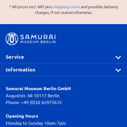
* All prices incl. VAT plus
shipping costs
and possible delivery
charges, if not stated otherwise.
Service
Information
Samurai Museum Berlin GmbH
Auguststr. 68 10117 Berlin
Phone: +49 (0)30 62975635
Opening Hours
Monday to Sunday 10am-7pm