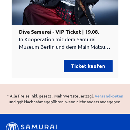
Diva Samurai - VIP Ticket | 19.08.
In Kooperation mit dem Samurai
Museum Berlin und dem Main Matsuri
präsentiert die japanische
Ausnahmekünstlerin Yuko Suzuhana ihr
Ticket kaufen
aktuelles Projekt „SAMURAI DIVA“. Das
im Oktober 2025 erschienene Solo-
Debütalbum vereint in 14
eindrucksvollen Tracks traditionelle
* Alle Preise inkl. gesetzl. Mehrwertsteuer zzgl.
Versandkosten
japanische Klangwelten mit modernen
und ggf. Nachnahmegebühren, wenn nicht anders angegeben.
Pop- und Rockelementen. Mit Songs
wie „Dark Spiral Journey“ und
„Campanula“ entsteht ein einzigartiges
musikalisches Erlebnis zwischen