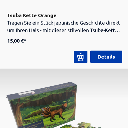
Tsuba Kette Orange
Tragen Sie ein Stück japanische Geschichte direkt
um Ihren Hals - mit dieser stilvollen Tsuba-Kette.
Inspiriert von der traditionellen Tsuba, dem
15,00 €*
Handschutz eines Samurai-Schwertes, verbindet
die Kette historisches Design mit modernem
Details
Schmuck. Das zentrale Element trägt das Samurai
Museum Berlin Logo, was die Kette zu einem
Unikat und einem stylischen Accessoire für alle
Fans japanischer Kultur macht.