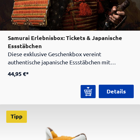
Samurai Erlebnisbox: Tickets & Japanische
Essstäbchen
Diese exklusive Geschenkbox vereint
authentische japanische Essstäbchen mit
Eintrittskarten für das Samurai Museum Berlin –
44,95 €*
das perfekte Kulturerlebnis zum Verschenken
oder Selbstentdecken. Tauche ein in die Welt der
Details
Samurai – mitten in Berlin! Im Samurai Museum
Berlin erwarten dich originale Rüstungen,
historische Schwerter, die Teezeremonie und
Tipp
faszinierende Geschichten aus der Zeit der
japanischen Kämpfer. Die interaktive Ausstellung
begeistert kleine und große Besucher