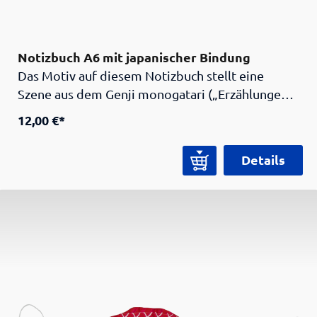
Notizbuch A6 mit japanischer Bindung
Das Motiv auf diesem Notizbuch stellt eine
Szene aus dem Genji monogatari („Erzählungen
vom Prinzen Genji“) dar, welches als einer der
12,00 €*
ältesten Romane der Welt gilt. Das Werk stammt
aus der Heian-Zeit (794-1185) und gehört zur
Details
klassischen japanischen Literatur. Nutzen Sie
unser praktisches Notizbuch für ihre eigenen
Ideen und Romane!