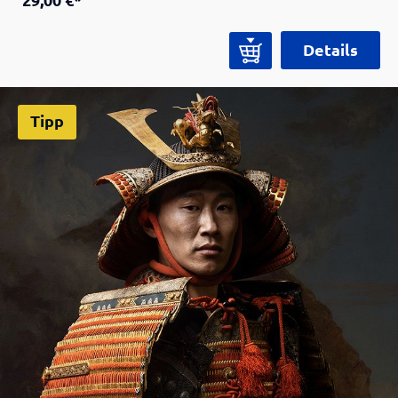
berühmten Peter Janssen Collection – mit
eindrucksvollen Farbabbildungen, spannenden
Details
Hintergrundtexten und einem Beitrag von Ian
Bottomley (Royal Armouries Museum,
Leeds).Schematische Übersichten, Karten und
Tipp
eine ausgewählte Bibliografie machen diesen
Katalog zu einem unverzichtbaren Begleiter für
alle, die sich für Japan, Kunst, Design, Popkultur
oder Gaming interessieren.