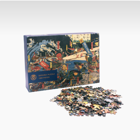
ruhigen, stimmungsvollen Wald; ein Motiv, das
sowohl Kinder als auch Erwachsene begeistert.
Beim Zusammensetzen entsteht nach und nach
ein farbenfrohes Bild, welches nicht nur Spaß
macht, sondern auch als dekoratives
Erinnerungsstück dienen kann.