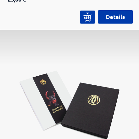
Gewicht: 270 g. Nur Handwäsche. Der Kitsune ist
das Begleittier für die Besucher des Samurai
Details
Museum Berlin. Dieses Wesen aus der
japanischen Folklore hat übernatürliche Kräfte
und wird mit zunehmendem Alter immer
schlauer und weiser. Daher führt der Kitsune die
Besucher durch die Ausstellung des Samurai
Museum und fragt sie als Ratefuchs zu ihrem
Wissen über die Samurai und Japan aus. Mit
diesem Kuscheltier begleitet der Kitsune die
kleinen und großen Besucher auch nach Hause.