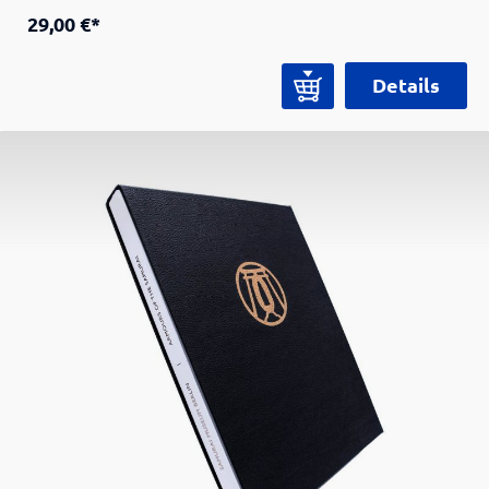
Collection (Light Version).Zwei von Experten
29,00 €*
verfasste Essays zur Entwicklung der Samurai-
Rüstungen und zum Weg des Tees geben einen
Details
umfassenden Einblick in die Geschichte und die
Kultur der Samurai. Im Katalogteil werden die
Rüstungen detailliert beschrieben und
wissenschaftlich eingeordnet. Zahlreiche
hochwertige Farbabbildungen zeigen
verschiedene Ansichten der Rüstungen sowie
eindrucksvolle Details. Informative Anhänge mit
den historischen Epochen, schematischen
Darstellungen zur Illustration spezifischer
Fachbegriffe, einem Glossar sowie einer
ausgewählten Bibliografie helfen dem Leser bei
der Lektüre.ISBN 978-3-947828-03-6.