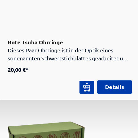
Rote Tsuba Ohrringe
Dieses Paar Ohrringe ist in der Optik eines
sogenannten Schwertstichblattes gearbeitet und
ist zeitgleich das Logo des Samurai Museums
20,00 €*
Berlin. Dargestellt ist ein japanisches Schreintor,
welche man sehr häufig in Japan sehen kann.
Details
Dieses Schmuckstück bringt ihnen ein Stück
japanischer Kultur nach Deutschland und ist auf
jeden Fall ein echter Hingucker!