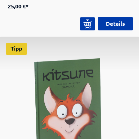
Begebenheiten und Legenden, Krieger,
25,00 €*
Gottheiten und mythische Figuren in Szene
gesetzt. Der Katalog beinhaltet die vollständige
Details
Foto-Serie mit 14 Bildern sowie erläuternde
Texte zum Bushidō und den einzelnen
dargestellten Szenen. Die Foto-Serie „Die 7
Tipp
Tugenden. The 7 Virtues” entstand in enger
Zusammenarbeit der Fotografin Sylwia Makris
und des Samurai Museum Berlin. In der Serie
inszeniert die Künstlerin die Sieben Tugenden
des Bushidō - Rechtschaffenheit, heldenhafter
Mut, Mitgefühl, Höflichkeit, Aufrichtigkeit, Ehre,
Loyalität - nach dem Buch „Bushido: The Soul of
Japan“ des japanischen Autors Nitobe Inazō
(1862-1933). Publikation zur Foto-Serie „Die 7
Tugenden. The 7 Virtues” der Künstlerin Sylwia
Makris. Herausgegeben vom Samurai Museum