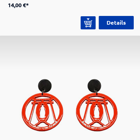
In dieser eleganten aus Walnuss gefertigten
14,00 €*
Holzbox erhalten Sie ein Stäbchenpaar, welches
sich perfekt zum Essen eignet. Die praktische
Details
Box können Sie überall hin mitnehmen, und
haben Ihre eigenen Stäbchen immer griffbereit.
Da es sich um eine Naturprodukt handelt, sieht
jede Box in Farbe und Muster etwas anders aus
und ist somit ein Unikat!