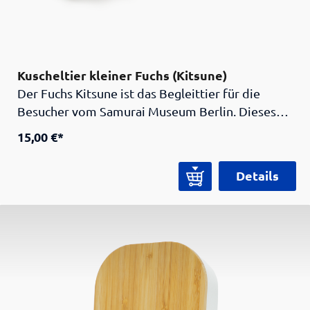
Kuscheltier kleiner Fuchs (Kitsune)
Der Fuchs Kitsune ist das Begleittier für die
Besucher vom Samurai Museum Berlin. Dieses
Wesen aus der japanischen Folklore hat
15,00 €*
übernatürliche Kräfte und wird mit
zunehmendem Alter immer schlauer und weiser.
Details
Daher führt der Kitsune die Besucher durch die
Ausstellung und stellt als Ratefuchs Fragen zu
ihrem Wissen über die Samurai und Japan. Mit
diesem Kuscheltier begleitet der Fuchs die
kleinen und großen Besucher auch nach Hause.