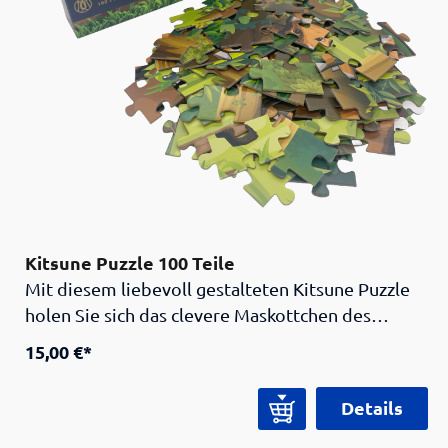
Kitsune Puzzle 100 Teile
Mit diesem liebevoll gestalteten Kitsune Puzzle
holen Sie sich das clevere Maskottchen des
Samurai Museums direkt nach Hause. Der Fuchs
15,00 €*
(jap. “kitsune”) ist in der japanischen Folklore ein
mystisches Wesen, welches Weisheit,
Details
Verspieltheit und übernatürliche Fähigkeiten
vereint. Das Puzzle zeigt Kitsune in einem