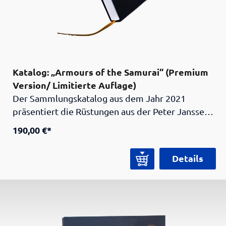
Katalog: „Armours of the Samurai“ (Premium
Version/ Limitierte Auflage)
Der Sammlungskatalog aus dem Jahr 2021
präsentiert die Rüstungen aus der Peter Janssen
Collection. Zwei von Experten verfasste Essays
190,00 €*
zur Entwicklung der Samurai-Rüstungen und zum
Weg des Tees geben einen umfassenden Einblick
Details
in die Geschichte und die Kultur der Samurai. Im
Katalogteil werden die Rüstungen detailliert
beschrieben und wissenschaftlich eingeordnet.
Zahlreiche hochwertige Farbabbildungen zeigen
verschiedene Ansichten der Rüstungen sowie