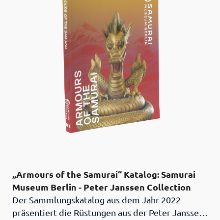
der Helme sowie eindrucksvolle Details.
Informative Anhänge mit den historischen
Epochen, schematischen Dartstellungen zur
Illustration spezifischer Fachbegriffe, einem
Glossar sowie einer ausgewählten Bibliografie
helfen dem Leser bei der Lektüre. Texte:
EnglischProduktmerkmale: Hardcover im
Schuber. 196 Seiten. Zahlreiche hochwertige
Abbildungen. ISBN 978-3-947828-10-4
„Armours of the Samurai“ Katalog: Samurai
Museum Berlin - Peter Janssen Collection
Der Sammlungskatalog aus dem Jahr 2022
präsentiert die Rüstungen aus der Peter Janssen