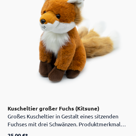
gleichermaßen und macht Geschichte auf
spannende Weise erlebbar. Ein
außergewöhnliches Geschenk für alle, die Japan,
Design und Kultur lieben.
Kuscheltier großer Fuchs (Kitsune)
Großes Kuscheltier in Gestalt eines sitzenden
Fuchses mit drei Schwänzen. Produktmerkmale:
Material: 100 % Polyester. Größe: Höhe 30 cm.
25,00 €*