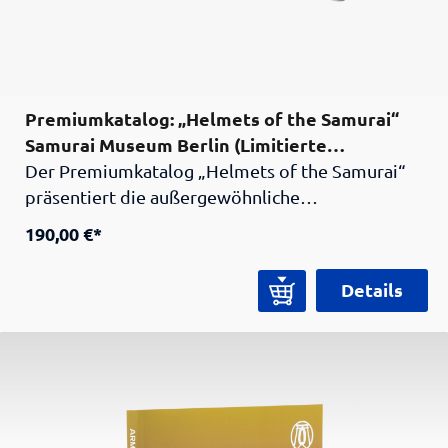
Premiumkatalog: „Helmets of the Samurai“
Samurai Museum Berlin (Limitierte
Stückzahl!)
Der Premiumkatalog „Helmets of the Samurai“
präsentiert die außergewöhnliche
Helmsammlung der Peter Janssen Collection.
190,00 €*
Mit dem Essay „Kawari Kabuto – Ungewöhnliche
japanische Samurai-Helme“ bietet er detaillierte
Details
Einblicke, hochwertige Farbaufnahmen und
wissenschaftliche Hintergründe. Limitiert auf
500 signierte Exemplare, gedruckt auf edlem
Papier – ein Sammlerstück für Kunst- und
Kulturbegeisterte. Zahlreiche hochwertige
Farbabbildungen zeigen verschiedene Ansichten