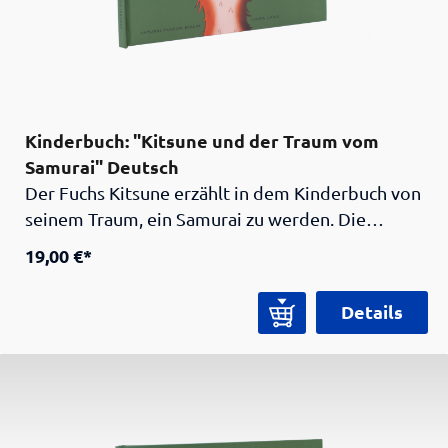
Berlin.
Kinderbuch: "Kitsune und der Traum vom
Samurai" Deutsch
Der Fuchs Kitsune erzählt in dem Kinderbuch von
seinem Traum, ein Samurai zu werden. Die
Geschichte folgt dem kleinen Fuchs auf seinem
19,00 €*
Weg, verschiedene Prüfungen zu bestehen.
Kitsunes Geschichte vermittelt spielerisch den
Details
jungen Lesern die wertvollen traditionellen
Werte der Samurai und deren Bedeutung für
unsere heutige Zeit. Texte und Illustrationen:
Linda Lang. Herausgegeben vom Samurai
Museum Berlin.