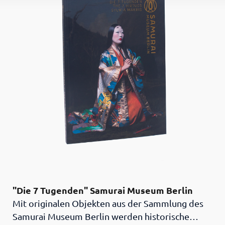
eindrucksvolle Details. Informative Anhänge mit
den historischen Epochen, schematischen
Darstellungen zur Illustration spezifischer
Fachbegriffe, einem Glossar sowie einer
ausgewählten Bibliografie helfen dem Leser zum
Verständnis. Die Premium-Version des Katalogs
wurde auf hochwertigem Papier in einer
limitierten Auflage gedruckt und vom Sammler
und Museumsgründer Peter Janssen
signiert.Produktmerkmale: Hardcover mit
Buchumschlag im Schuber. 188 Seiten. Zahlreiche
farbige Abbildungen.ISBN 978-3-947828-02-9.
"Die 7 Tugenden" Samurai Museum Berlin
Mit originalen Objekten aus der Sammlung des
Samurai Museum Berlin werden historische