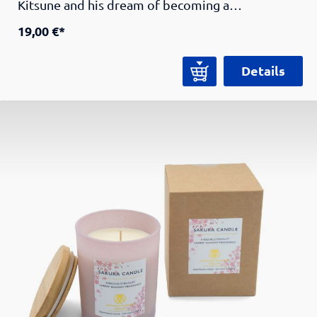
Kitsune and his dream of becoming a
samurai. The story follows Kitsune on his journey
19,00 €*
to pass various tests and thus internalize the
values and virtues of the bushidō. Kitsune's story
Details
teaches playful young readers the traditional
values of the samurai - righteousness, heroic
courage, compassion, courtesy, sincerity, honor,
loyalty - and their relevance in today's world.
Author and illustrator: Linda Lang. Published by
Samurai Museum Berlin.