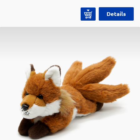
wesentlichen Utensilien für die Zubereitung von
traditionellem Matcha. Die Kombination aus
Details
natürlichen Materialien wie Bambus und
hochwertiger Keramik verleiht dem Set eine
authentische, ruhige Ausstrahlung und
verwandelt jede Teezeremonie zu einem
besonderen Ritual.Im Set enthalten: Matcha-
Besen (Chasen) aus Bambus Handgeschnitzt und
flexibel; ideal zum Aufschlagen eines feinen,
cremigen Schaums Besenhalter (Kusenaoshi) aus
Keramik Formschön und funktional; er bewahrt
den Besen in perfekter Form und sorgt für eine
längere Lebensdauer Matcha-Schüssel (Chawan)
aus Keramik Angenehme Haptik, stimmiges
Design und ideale Form fürs Aufschlagen des
Matcha Matcha-Löffel (Chashaku) Traditionelles
Werkzeug zum präzisen Dosieren des Matcha-
Pulvers