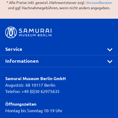
* Alle Preise inkl. gesetzl. Mehrwertsteuer zzgl.
Versandkosten
detailliert beschrieben und
und ggf. Nachnahmegebühren, wenn nicht anders angegeben.
wissenschaftlich eingeordnet.
Zahlreiche hochwertige
Farbabbildungen zeigen verschiedene
Ansichten der Rüstungen sowie
eindrucksvolle Details. Informative
Anhänge mit den historischen
Service
Epochen, schematischen Darstellungen
zur Illustration spezifischer
Informationen
Fachbegriffe, einem Glossar sowie
einer ausgewählten Bibliografie helfen
Samurai Museum Berlin GmbH
dem Leser zum Verständnis. Die
Auguststr. 68 10117 Berlin
Premium-Version des Katalogs wurde
Telefon: +49 (0)30 62975635
auf hochwertigem Papier in einer
limitierten Auflage gedruckt und vom
Öffnungszeiten
Sammler und Museumsgründer Peter
Montag bis Sonntag 10-19 Uhr
Janssen signiert.Produktmerkmale: