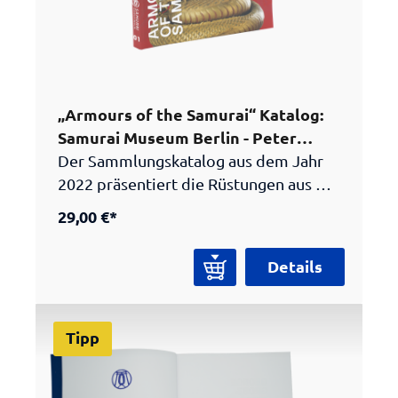
„Armours of the Samurai“ Katalog:
Samurai Museum Berlin - Peter
Janssen Collection
Der Sammlungskatalog aus dem Jahr
2022 präsentiert die Rüstungen aus der
Peter Janssen Collection (Light
29,00 €*
Version).Zwei von Experten verfasste
Essays zur Entwicklung der Samurai-
Details
Rüstungen und zum Weg des Tees
geben einen umfassenden Einblick in
die Geschichte und die Kultur der
Tipp
Samurai. Im Katalogteil werden die
Rüstungen detailliert beschrieben und
wissenschaftlich eingeordnet.