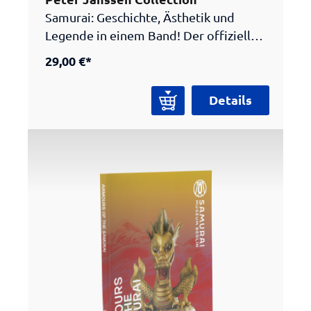
Samurai: Geschichte, Ästhetik und
Legende in einem Band! Der offizielle
Katalog vom Samurai Museum Berlin
29,00 €*
präsentiert die Highlights der
berühmten Peter Janssen Collection –
Details
mit eindrucksvollen Farbabbildungen,
spannenden Hintergrundtexten und
einem Beitrag von Ian Bottomley
(Royal Armouries Museum,
Leeds).Schematische Übersichten,
Karten und eine ausgewählte
Bibliografie machen diesen Katalog zu
einem unverzichtbaren Begleiter für
alle, die sich für Japan, Kunst, Design,
Popkultur oder Gaming interessieren.