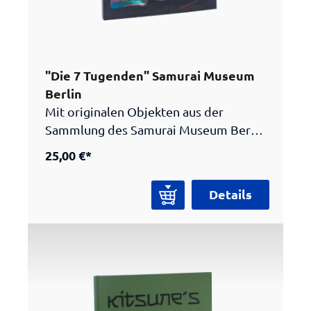
"Die 7 Tugenden" Samurai Museum
Berlin
Mit originalen Objekten aus der
Sammlung des Samurai Museum Berlin
werden historische Begebenheiten
25,00 €*
und Legenden, Krieger, Gottheiten und
mythische Figuren in Szene gesetzt.
Details
Der Katalog beinhaltet die vollständige
Foto-Serie mit 14 Bildern sowie
erläuternde Texte zum Bushidō und
den einzelnen dargestellten Szenen.
Die Foto-Serie „Die 7 Tugenden. The 7
Virtues” entstand in enger
Zusammenarbeit der Fotografin Sylwia