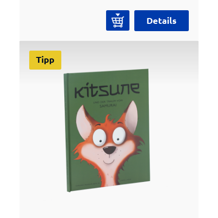
Peter Janssen Collection. Mit dem
Essay „Kawari Kabuto – Ungewöhnliche
Details
japanische Samurai-Helme“ bietet er
detaillierte Einblicke, hochwertige
Farbaufnahmen und wissenschaftliche
Tipp
Hintergründe. Limitiert auf 500
signierte Exemplare, gedruckt auf
edlem Papier – ein Sammlerstück für
Kunst- und Kulturbegeisterte.
Zahlreiche hochwertige
Farbabbildungen zeigen verschiedene
Ansichten der Helme sowie
eindrucksvolle Details. Informative
Anhänge mit den historischen
Epochen, schematischen
Dartstellungen zur Illustration
spezifischer Fachbegriffe, einem
Glossar sowie einer ausgewählten