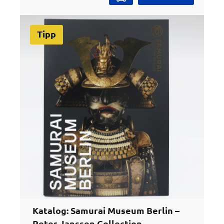
playful young readers the traditional
values of the samurai - righteousness,
Tipp
heroic courage, compassion, courtesy,
sincerity, honor, loyalty - and their
relevance in today's world. Author and
illustrator: Linda Lang. Published by
Samurai Museum Berlin.
Katalog: Samurai Museum Berlin –
Peter Janssen Collection