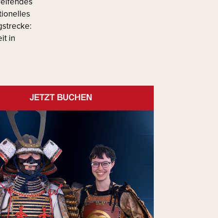
reifendes
tionelles
gstrecke:
t in
JETZT BUCHEN