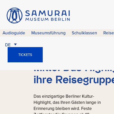
Samurai Museum Berlin für R
Reisegruppen
Gruppenbesuch
Samurai Museum 
Audioguide
Museumsführung
Schulklassen
Reis
feste Zeitfenster
DE
Preise, zentrale 
TICKETS
Mitte. Das Highli
ihre Reisegrupp
Das einzigartige Berliner Kultur-
Highlight, das Ihren Gästen lange in
Erinnerung bleiben wird. Feste