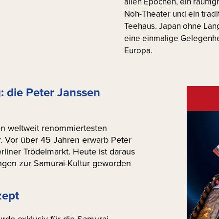
allen Epochen, ein raumg
Noh-Theater und ein tradi
Teehaus. Japan ohne Lan
eine einmalige Gelegenhei
Europa.
 die Peter Janssen
den weltweit renommiertesten
. Vor über 45 Jahren erwarb Peter
liner Trödelmarkt. Heute ist daraus
ungen zur Samurai-Kultur geworden
zept
rde exklusiv für die Samurai-