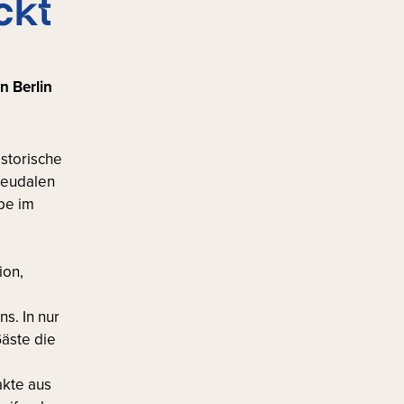
ckt
n Berlin
istorische
feudalen
pe im
ion,
s. In nur
äste die
akte aus