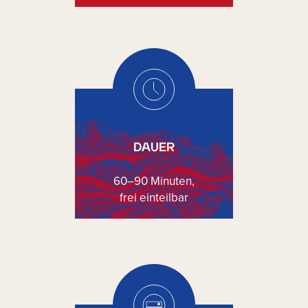
DAUER
60–90 Minuten,
frei einteilbar