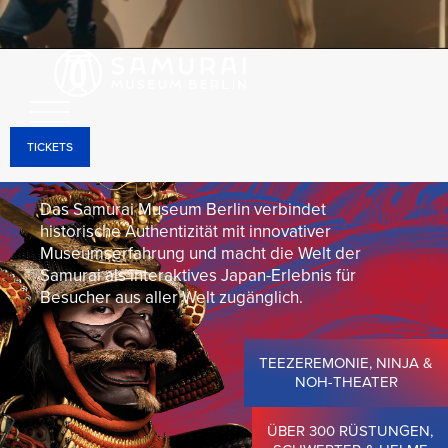
aus der japanischen Geschichte.
Durch holografische Projektionen, interaktive
Installationen und modernste Medientechnologie
werden die historischen Objekte lebendig und
auf einzigartige Weise erlebbar – mitten in
TICKETS
Berlin-Mitte.
Das Samurai Museum Berlin verbindet
historische Authentizität mit innovativer
Museumserfahrung und macht die Welt der
Samurai als interaktives Japan-Erlebnis für
Besucher aus aller Welt zugänglich.
TEEZEREMONIE, NINJA &
NOH-THEATER
ÜBER 300 RÜSTUNGEN,