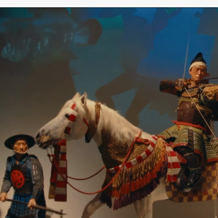
SAMURAI MUSEUM BERLIN – JAPANISCHE KULTUR
& GESCHICHTE
Das Samurai Museum Berlin ist Europas einziges
Museum, das sich ausschließlich der Kultur,
Geschichte und Lebenswelt der Samurai widmet
– ein Ort, an dem Vergangenheit auf Zukunft
trifft. Tauche ein in 1000 Jahre Samurai-
Geschichte und entdecke die faszinierende
japanische Welt der Samurai, ihrer Traditionen,
Kunst und Werte.
Die Sammlung umfasst mehr als 4.000
historische Originalobjekte und zählt zu den
bedeutendsten Privatsammlungen ihrer Art
weltweit. Unter den Exponaten befinden sich
unter anderem prachtvolle Samurai-Rüstungen,
kunstvoll gefertigte Schwerter, Masken,
Kunstwerke und weitere einzigartige Artefakte