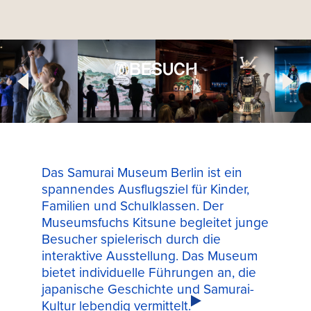
BESUCH
Das Samurai Museum Berlin ist ein
spannendes Ausflugsziel für Kinder,
Familien und Schulklassen. Der
Museumsfuchs Kitsune begleitet junge
Besucher spielerisch durch die
interaktive Ausstellung. Das Museum
bietet individuelle Führungen an, die
japanische Geschichte und Samurai-
Kultur lebendig vermittelt.