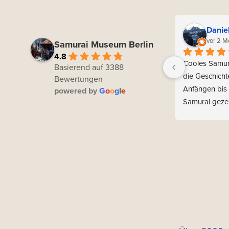
Danie
vor 2 M
Samurai Museum Berlin
4.8
Cooles Samur
Basierend auf 3388
die Geschicht
Bewertungen
Anfängen bis 
powered by
G
o
o
g
l
e
Samurai gezei
Es gibt viele 
Schwerter und
Gegenstände
Im hinteren Tei
Erdgeschosses
große Fläche
z.B. Konzerte
Es gibt viele i
Bildschirme a