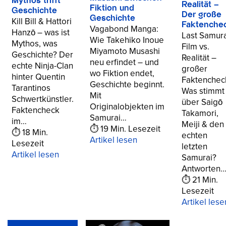
Mythos trifft
Realität –
Fiktion und
Geschichte
Der große
Geschichte
Kill Bill & Hattori
Faktenche
Vagabond Manga:
Hanzō – was ist
Last Samura
Wie Takehiko Inoue
Mythos, was
Film vs.
Miyamoto Musashi
Geschichte? Der
Realität –
neu erfindet – und
echte Ninja-Clan
großer
wo Fiktion endet,
hinter Quentin
Faktenchec
Geschichte beginnt.
Tarantinos
Was stimmt
Mit
Schwertkünstler.
über Saigō
Originalobjekten im
Faktencheck
Takamori,
Samurai…
im…
Meiji & den
⏱ 19 Min. Lesezeit
⏱ 18 Min.
echten
Artikel lesen
Lesezeit
letzten
Artikel lesen
Samurai?
Antworten
⏱ 21 Min.
Lesezeit
Artikel lese