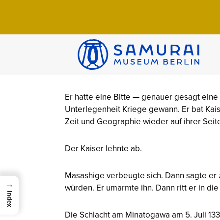
Home
>
Wissen
>
Chroniken
>
Kusunoki Ma
Kusunoki Masas
By SMB-Team | 9. April 2026 | 16 Min. Lese
Im Frühsommer 1336 bat Kusunoki Masashi
Er hatte eine Bitte — genauer gesagt eine 
Unterlegenheit Kriege gewann. Er bat Kais
Zeit und Geographie wieder auf ihrer Seite 
Der Kaiser lehnte ab.
Masashige verbeugte sich. Dann sagte er z
→
würden. Er umarmte ihn. Dann ritt er in di
Index
Die Schlacht am Minatogawa am 5. Juli 13