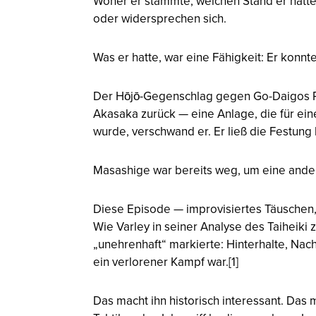
Woher er stammte, welchen Stand er hatte
oder widersprechen sich.
Was er hatte, war eine Fähigkeit: Er konn
Der Hōjō-Gegenschlag gegen Go-Daigos Re
Akasaka zurück — eine Anlage, die für eine
wurde, verschwand er. Er ließ die Festung
Masashige war bereits weg, um eine ande
Diese Episode — improvisiertes Täuschen,
Wie Varley in seiner Analyse des Taiheiki z
„unehrenhaft“ markierte: Hinterhalte, Nac
ein verlorener Kampf war.[1]
Das macht ihn historisch interessant. Da