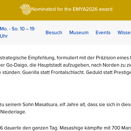
sashige: Japans loyalster Krieger
Nominated for the EMYA2026 award
hige: Japans loyalst
zeit | Category:
Chroniken
Mo. - So. 10 – 19
Besuch
Museum
Events
Wisse
Uhr
ge den Kaiser um eine Audienz.
strategische Empfehlung, formuliert mit der Präzision eines
er Go-Daigo, die Hauptstadt aufzugeben, nach Norden zu zie
stünden. Guerilla statt Frontalschlacht. Geduld statt Prestig
u seinem Sohn Masatsura, elf Jahre alt, dass sie sich in d
e Niederlage.
36 dauerte den ganzen Tag. Masashige kämpfte mit 700 Man