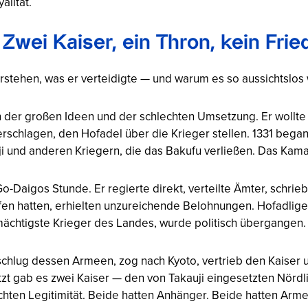
alität.
 Zwei Kaiser, ein Thron, kein Frie
tehen, was er verteidigte — und warum es so aussichtslos 
 der großen Ideen und der schlechten Umsetzung. Er wollte 
schlagen, den Hofadel über die Krieger stellen. 1331 began
uji und anderen Kriegern, die das Bakufu verließen. Das Kama
-Daigos Stunde. Er regierte direkt, verteilte Ämter, schrie
fen hatten, erhielten unzureichende Belohnungen. Hofadlige
mächtigste Krieger des Landes, wurde politisch übergangen.
 schlug dessen Armeen, zog nach Kyoto, vertrieb den Kaiser 
Jetzt gab es zwei Kaiser — den von Takauji eingesetzten Nörd
chten Legitimität. Beide hatten Anhänger. Beide hatten Arm