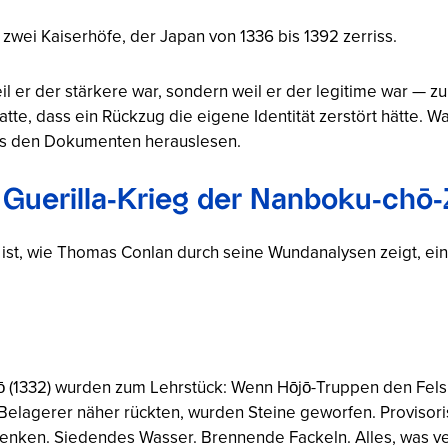
wei Kaiserhöfe, der Japan von 1336 bis 1392 zerriss.
l er der stärkere war, sondern weil er der legitime war — 
tte, dass ein Rückzug die eigene Identität zerstört hätte. 
 aus den Dokumenten herauslesen.
 Guerilla-Krieg der Nanboku-chō-
s ist, wie Thomas Conlan durch seine Wundanalysen zeigt, ei
 (1332) wurden zum Lehrstück: Wenn Hōjō-Truppen den Felsha
lagerer näher rückten, wurden Steine geworfen. Provisor
ulenken. Siedendes Wasser. Brennende Fackeln. Alles, was ve