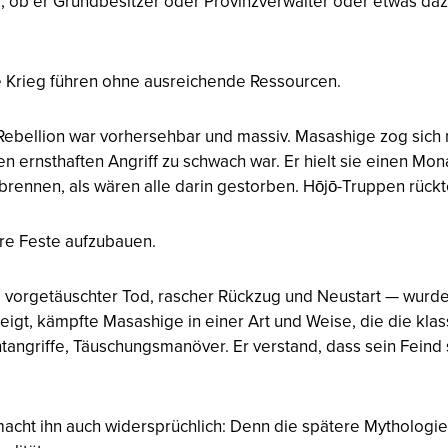
, ob er Grundbesitzer oder Provinzverwalter oder etwas d
te Krieg führen ohne ausreichende Ressourcen.
bellion war vorhersehbar und massiv. Masashige zog sich 
n ernsthaften Angriff zu schwach war. Er hielt sie einen Mona
 brennen, als wären alle darin gestorben. Hōjō-Truppen rück
re Feste aufzubauen.
 vorgetäuschter Tod, rascher Rückzug und Neustart — wurd
eigt, kämpfte Masashige in einer Art und Weise, die die klass
htangriffe, Täuschungsmanöver. Er verstand, dass sein Feind 
s macht ihn auch widersprüchlich: Denn die spätere Mytholo