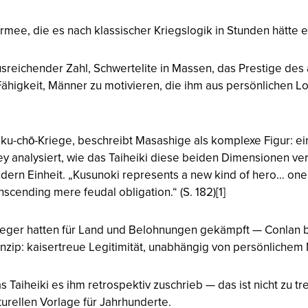
Armee, die es nach klassischer Kriegslogik in Stunden hätt
usreichender Zahl, Schwertelite in Massen, das Prestige des a
ähigkeit, Männer zu motivieren, die ihm aus persönlichen Lo
u-chō-Kriege, beschreibt Masashige als komplexe Figur: eine
rley analysiert, wie das Taiheiki diese beiden Dimensionen ve
ndern Einheit. „Kusunoki represents a new kind of hero… on
anscending mere feudal obligation.“ (S. 182)[1]
eger hatten für Land und Belohnungen gekämpft — Conlan be
inzip: kaisertreue Legitimität, unabhängig von persönlichem
 Taiheiki es ihm retrospektiv zuschrieb — das ist nicht zu tr
urellen Vorlage für Jahrhunderte.