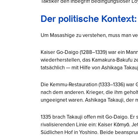
Taktiker den Inbegriff bedingungsloser Loy
Der politische Kontext:
Um Masashige zu verstehen, muss man vers
Kaiser Go-Daigo (1288–1339) war ein Mann
wiederherstellen, das Kamakura-Bakufu zer
tatsächlich — mit Hilfe von Ashikaga Taka
Die Kemmu-Restauration (1333–1336) war Go
nach dem anderen. Krieger, die ihm gehol
ungeeignet waren. Ashikaga Takauji, der 
1335 brach Takauji offen mit Go-Daigo. Er
rivalisierenden Linie ein: Kaiser Kōmyō. 
Südlichen Hof in Yoshino. Beide beanspru