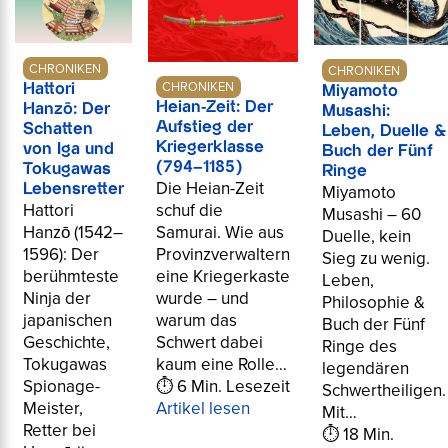
CHRONIKEN
CHRONIKEN
CHRONIKEN
Hattori
Miyamoto
Heian-Zeit: Der
Hanzō: Der
Musashi:
Aufstieg der
Schatten
Leben, Duelle &
Kriegerklasse
von Iga und
Buch der Fünf
(794–1185)
Tokugawas
Ringe
Die Heian-Zeit
Miyamoto
Lebensretter
Hattori
schuf die
Musashi – 60
Hanzō (1542–
Samurai. Wie aus
Duelle, kein
1596): Der
Provinzverwaltern
Sieg zu wenig.
berühmteste
eine Kriegerkaste
Leben,
Ninja der
wurde – und
Philosophie &
japanischen
warum das
Buch der Fünf
Geschichte,
Schwert dabei
Ringe des
Tokugawas
kaum eine Rolle…
legendären
Spionage-
⏱ 6 Min. Lesezeit
Schwertheiligen.
Meister,
Artikel lesen
Mit…
Retter bei
⏱ 18 Min.