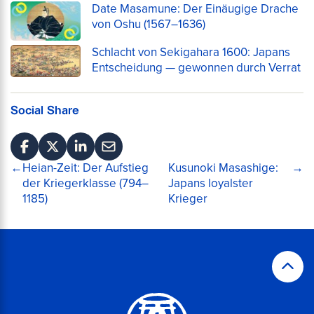
Date Masamune: Der Einäugige Drache
von Oshu (1567–1636)
Schlacht von Sekigahara 1600: Japans
Entscheidung — gewonnen durch Verrat
Social Share
←
Heian-Zeit: Der Aufstieg
Kusunoki Masashige:
→
Beitragsnavigation
der Kriegerklasse (794–
Japans loyalster
1185)
Krieger