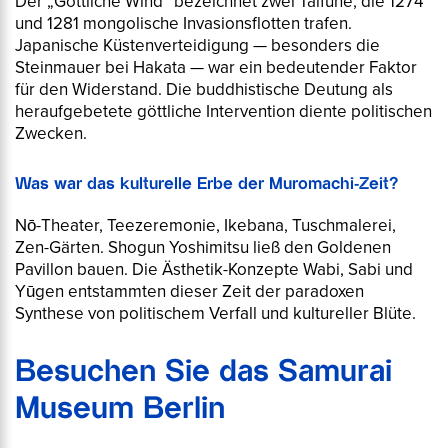
Der „Göttliche Wind“ bezeichnet zwei Taifune, die 1274
und 1281 mongolische Invasionsflotten trafen.
Japanische Küstenverteidigung — besonders die
Steinmauer bei Hakata — war ein bedeutender Faktor
für den Widerstand. Die buddhistische Deutung als
heraufgebetete göttliche Intervention diente politischen
Zwecken.
Was war das kulturelle Erbe der Muromachi-Zeit?
Nō-Theater, Teezeremonie, Ikebana, Tuschmalerei,
Zen-Gärten. Shogun Yoshimitsu ließ den Goldenen
Pavillon bauen. Die Ästhetik-Konzepte
Wabi
,
Sabi
und
Yūgen
entstammten dieser Zeit der paradoxen
Synthese von politischem Verfall und kultureller Blüte.
Besuchen Sie das Samurai
Museum Berlin