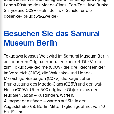
Lehen-Rüstung des Maeda-Clans, Edo-Zeit,
Jūyō Bunka
Shiryō
) und C09V (Helm der Iwai-Schule für die
gosanke
-Tokugawa-Zweige).
Besuchen Sie das Samurai
Museum Berlin
Tokugawa Ieyasus Welt wird im Samurai Museum Berlin
an mehreren Originalexponaten konkret: Die Vitrine
zum Tokugawa-Regime (C08V), die drei Reichseiniger
im Vergleich (C10V), die Wakisaka- und Honda-
Masashige-Rüstungen (C07V), die Kaga-Lehen-
Prunkrüstung des Maeda-Clans (C25V) und der Iwai-
Helm (C09V). Über 500 originale Objekte aus dem
feudalen Japan – Rüstungen, Waffen,
Alltagsgegenstände – warten auf Sie in der
Auguststraße 68, Berlin-Mitte. Täglich geöffnet von 10
bis 19 Uhr.