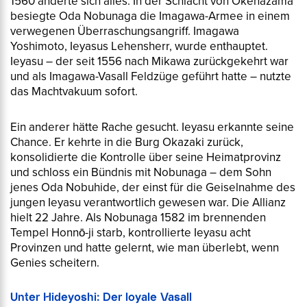
1560 änderte sich alles. In der Schlacht von Okehazama
besiegte Oda Nobunaga die Imagawa-Armee in einem
verwegenen Überraschungsangriff. Imagawa
Yoshimoto, Ieyasus Lehensherr, wurde enthauptet.
Ieyasu – der seit 1556 nach Mikawa zurückgekehrt war
und als Imagawa-Vasall Feldzüge geführt hatte – nutzte
das Machtvakuum sofort.
Ein anderer hätte Rache gesucht. Ieyasu erkannte seine
Chance. Er kehrte in die Burg Okazaki zurück,
konsolidierte die Kontrolle über seine Heimatprovinz
und schloss ein Bündnis mit Nobunaga – dem Sohn
jenes Oda Nobuhide, der einst für die Geiselnahme des
jungen Ieyasu verantwortlich gewesen war. Die Allianz
hielt 22 Jahre. Als Nobunaga 1582 im brennenden
Tempel Honnō-ji starb, kontrollierte Ieyasu acht
Provinzen und hatte gelernt, wie man überlebt, wenn
Genies scheitern.
Unter Hideyoshi: Der loyale Vasall