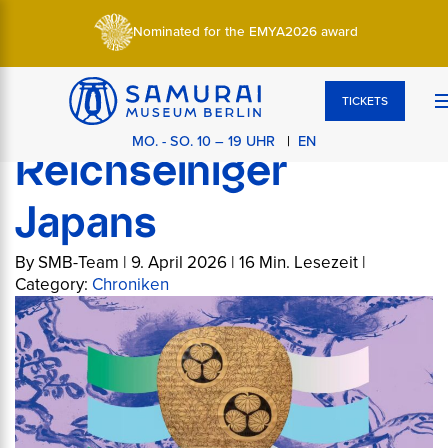
Home
>
Wissen
>
Chroniken
>
Tokugawa Ieyasu: Der
letzte Reichseiniger Japans
Nominated for the EMYA2026 award
Tokugawa Ieyasu:
TICKETS
Der letzte
MO. - SO. 10 – 19 UHR
|
EN
Reichseiniger
Japans
By SMB-Team | 9. April 2026 | 16 Min. Lesezeit |
Category:
Chroniken