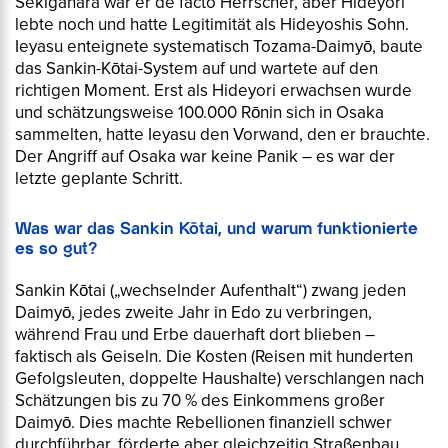
Sekigahara war er de facto Herrscher, aber Hideyori
lebte noch und hatte Legitimität als Hideyoshis Sohn.
Ieyasu enteignete systematisch Tozama-Daimyō, baute
das Sankin-Kōtai-System auf und wartete auf den
richtigen Moment. Erst als Hideyori erwachsen wurde
und schätzungsweise 100.000 Rōnin sich in Osaka
sammelten, hatte Ieyasu den Vorwand, den er brauchte.
Der Angriff auf Osaka war keine Panik – es war der
letzte geplante Schritt.
Was war das Sankin Kōtai, und warum funktionierte
es so gut?
Sankin Kōtai
(„wechselnder Aufenthalt“) zwang jeden
Daimyō, jedes zweite Jahr in Edo zu verbringen,
während Frau und Erbe dauerhaft dort blieben –
faktisch als Geiseln. Die Kosten (Reisen mit hunderten
Gefolgsleuten, doppelte Haushalte) verschlangen nach
Schätzungen bis zu 70 % des Einkommens großer
Daimyō. Dies machte Rebellionen finanziell schwer
durchführbar, förderte aber gleichzeitig Straßenbau,