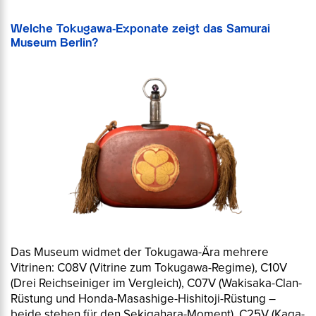
Welche Tokugawa-Exponate zeigt das Samurai
Museum Berlin?
Das Museum widmet der Tokugawa-Ära mehrere
Vitrinen: C08V (Vitrine zum Tokugawa-Regime), C10V
(Drei Reichseiniger im Vergleich), C07V (Wakisaka-Clan-
Rüstung und Honda-Masashige-Hishitoji-Rüstung –
beide stehen für den Sekigahara-Moment), C25V (Kaga-