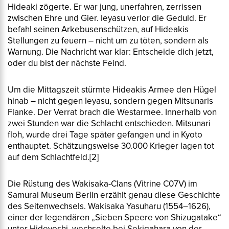
Hideaki zögerte. Er war jung, unerfahren, zerrissen
zwischen Ehre und Gier. Ieyasu verlor die Geduld. Er
befahl seinen Arkebusenschützen, auf Hideakis
Stellungen zu feuern – nicht um zu töten, sondern als
Warnung. Die Nachricht war klar: Entscheide dich jetzt,
oder du bist der nächste Feind.
Um die Mittagszeit stürmte Hideakis Armee den Hügel
hinab – nicht gegen Ieyasu, sondern gegen Mitsunaris
Flanke. Der Verrat brach die Westarmee. Innerhalb von
zwei Stunden war die Schlacht entschieden. Mitsunari
floh, wurde drei Tage später gefangen und in Kyoto
enthauptet. Schätzungsweise 30.000 Krieger lagen tot
auf dem Schlachtfeld.
[2]
Die Rüstung des Wakisaka-Clans (Vitrine C07V) im
Samurai Museum Berlin erzählt genau diese Geschichte
des Seitenwechsels. Wakisaka Yasuharu (1554–1626),
einer der legendären „Sieben Speere von Shizugatake“
unter Hideyoshi, wechselte bei Sekigahara von der