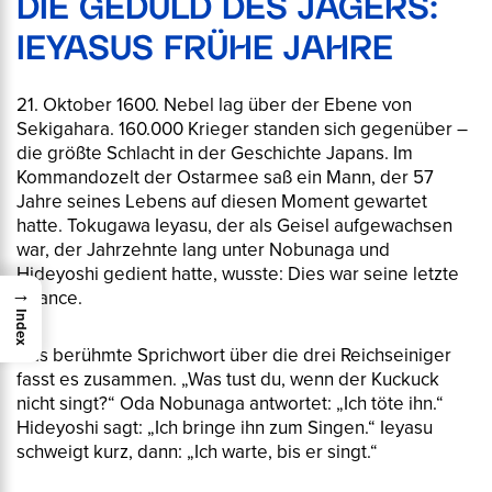
DIE GEDULD DES JÄGERS:
IEYASUS FRÜHE JAHRE
21. Oktober 1600. Nebel lag über der Ebene von
Sekigahara. 160.000 Krieger standen sich gegenüber –
die größte Schlacht in der Geschichte Japans. Im
Kommandozelt der Ostarmee saß ein Mann, der 57
Jahre seines Lebens auf diesen Moment gewartet
hatte. Tokugawa Ieyasu, der als Geisel aufgewachsen
war, der Jahrzehnte lang unter Nobunaga und
Hideyoshi gedient hatte, wusste: Dies war seine letzte
→
Chance.
Index
Das berühmte Sprichwort über die drei Reichseiniger
fasst es zusammen. „Was tust du, wenn der Kuckuck
nicht singt?“ Oda Nobunaga antwortet: „Ich töte ihn.“
Hideyoshi sagt: „Ich bringe ihn zum Singen.“ Ieyasu
schweigt kurz, dann: „Ich warte, bis er singt.“