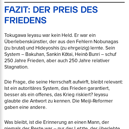
FAZIT: DER PREIS DES
FRIEDENS
Tokugawa Ieyasu war kein Held. Er war ein
Überlebenskünstler, der aus den Fehlern Nobunagas
(zu brutal) und Hideyoshis (zu ehrgeizig) lernte. Sein
System – Bakuhan, Sankin Kōtai, Heinō Bunri – schuf
250 Jahre Frieden, aber auch 250 Jahre relativer
Stagnation.
Die Frage, die seine Herrschaft aufwirft, bleibt relevant:
Ist ein autoritäres System, das Frieden garantiert,
besser als ein offenes, das Krieg riskiert? Ieyasu
glaubte die Antwort zu kennen. Die Meiji-Reformer
gaben eine andere.
Was bleibt, ist die Erinnerung an einen Mann, der
niemals der Beste war – nur der Letzte, der überlebte.