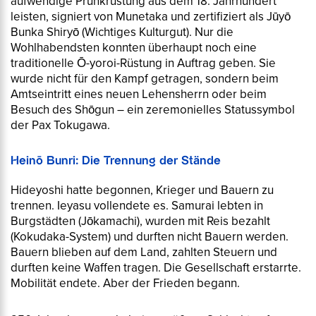
aufwendige Prunkrüstung aus dem 18. Jahrhundert
leisten, signiert von Munetaka und zertifiziert als
Jūyō
Bunka Shiryō
(Wichtiges Kulturgut). Nur die
Wohlhabendsten konnten überhaupt noch eine
traditionelle Ō-yoroi-Rüstung in Auftrag geben. Sie
wurde nicht für den Kampf getragen, sondern beim
Amtseintritt eines neuen Lehensherrn oder beim
Besuch des Shōgun – ein zeremonielles Statussymbol
der Pax Tokugawa.
Heinō Bunri: Die Trennung der Stände
Hideyoshi hatte begonnen, Krieger und Bauern zu
trennen. Ieyasu vollendete es. Samurai lebten in
Burgstädten (
Jōkamachi
), wurden mit Reis bezahlt
(Kokudaka-System) und durften nicht Bauern werden.
Bauern blieben auf dem Land, zahlten Steuern und
durften keine Waffen tragen. Die Gesellschaft erstarrte.
Mobilität endete. Aber der Frieden begann.