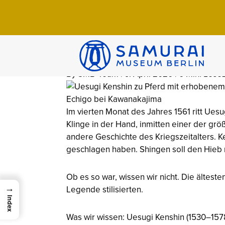
Home
>
Wissen
>
Chroniken
>
Uesugi Kens
Uesugi Kenshin
1578)
By SMB-Team | 9. April 2026 | 6 Min. Lesez
Im vierten Monat des Jahres 1561 ritt Uesu
Klinge in der Hand, inmitten einer der gr
andere Geschichte des Kriegszeitalters. 
geschlagen haben. Shingen soll den Hieb
Ob es so war, wissen wir nicht. Die ältest
→
Legende stilisierten.
Index
Was wir wissen: Uesugi Kenshin (1530–157