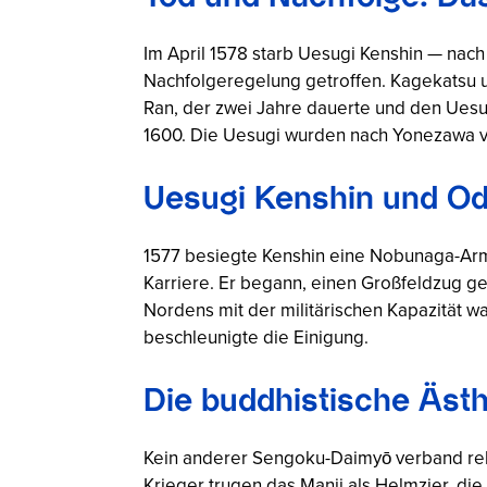
Im April 1578 starb Uesugi Kenshin — nach
Nachfolgeregelung getroffen. Kagekatsu 
Ran
, der zwei Jahre dauerte und den Uesu
1600. Die Uesugi wurden nach Yonezawa ver
Uesugi Kenshin und Oda
1577 besiegte Kenshin eine Nobunaga-Arm
Karriere. Er begann, einen Großfeldzug ge
Nordens mit der militärischen Kapazität w
beschleunigte die Einigung.
Die buddhistische Äst
Kein anderer Sengoku-Daimyō verband reli
Krieger trugen das
Manji
als Helmzier, di