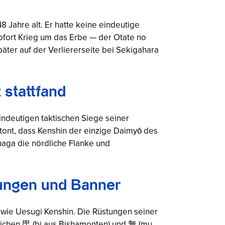
 Jahre alt. Er hatte keine eindeutige
ofort Krieg um das Erbe — der
Otate no
ter auf der Verliererseite bei Sekigahara
 stattfand
ndeutigen taktischen Siege seiner
tont, dass Kenshin der einzige Daimyō des
naga die nördliche Flanke und
tungen und Banner
wie Uesugi Kenshin. Die Rüstungen seiner
ichen 毘 (
bi
aus Bishamonten) und 無 (
mu
,