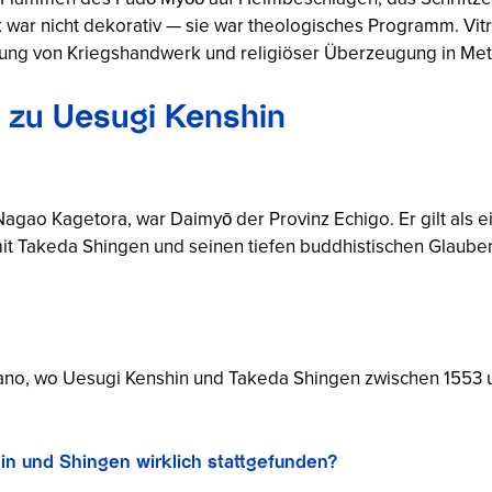
k war nicht dekorativ — sie war theologisches Programm. Vi
ndung von Kriegshandwerk und religiöser Überzeugung in Meta
n zu Uesugi Kenshin
agao Kagetora, war Daimyō der Provinz Echigo. Er gilt als e
mit Takeda Shingen und seinen tiefen buddhistischen Glauben.
ano, wo Uesugi Kenshin und Takeda Shingen zwischen 1553 u
in und Shingen wirklich stattgefunden?