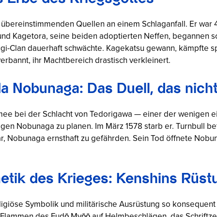
 übereinstimmenden Quellen an einem Schlaganfall. Er war 48
und Kagetora, seine beiden adoptierten Neffen, begannen s
gi-Clan dauerhaft schwächte. Kagekatsu gewann, kämpfte spä
bannt, ihr Machtbereich drastisch verkleinert.
 Nobunaga: Das Duell, das nicht
ee bei der Schlacht von Tedorigawa — einer der wenigen ei
gen Nobunaga zu planen. Im März 1578 starb er. Turnbull be
ar, Nobunaga ernsthaft zu gefährden. Sein Tod öffnete Nobu
hetik des Krieges: Kenshins Rüs
giöse Symbolik und militärische Ausrüstung so konsequent 
e Flammen des Fudō Myōō auf Helmbeschlägen, das Schriftze