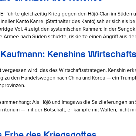
Er führte gleichzeitig Krieg gegen den Hōjō-Clan im Süden u
ineller
Kantō Kanrei
(Statthalter des Kantō) sah er sich als b
idge Vol. 4 zeigt den systemischen Rahmen: In der Sengoku
e Armee nach Süden schickte, riskierte einen Angriff aus d
 Kaufmann: Kenshins Wirtschaftsp
oft vergessen wird: das des Wirtschaftsstrategen. Kenshin e
g zu den Handelswegen nach China und Korea — ein Trumpf 
enprovinzen.
ammenhang: Als Hōjō und Imagawa die Salzlieferungen an Sh
rritorium — mit der Botschaft, er kämpfe mit Waffen, nicht 
s Erbe des Kriegsgottes