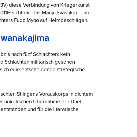
03V) diese Verbindung von Kriegerkunst
C011H sichtbar: das
Manji
(Svastika) — im
chters Fudō Myōō auf Helmbeschlägen.
Kawanakajima
nis nach fünf Schlachten: kein
die Schlachten militärisch gesehen
 sich eine entscheidende strategische
raschten Shingens Vorauskorps in dichtem
er unkritischen Übernahme der Duell-
ntstanden und für die literarische