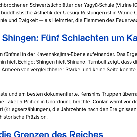
hbrochenen Schwertstichblätter der Yagyū-Schule (Vitrine I
buddhistische Ästhetik der Uesugi-Rüstungen ist in Vitrine 
nie und Ewigkeit — als Helmzier, die Flammen des Feuerwä
da Shingen: Fünf Schlachten um 
n fünfmal in der Kawanakajima-Ebene aufeinander. Das Ergeb
in hielt Echigo; Shingen hielt Shinano. Turnbull zeigt, dass 
n Armeen von vergleichbarer Stärke, und keine Seite konnte
ischste und am besten dokumentierte. Kenshins Truppen über
ie Takeda-Reihen in Unordnung brachte. Conlan warnt vor d
 (Kriegserzählungen), die Jahrzehnte nach den Ereignissen e
istorische Präzision.
die Grenzen des Reiches