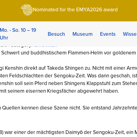
hin: Der Kriegsgott von Echigo (1530–1578)
Nominated for the EMYA2026 award
: Der Kriegsgott von
Mo. - So. 10 – 19
Besuch
Museum
Events
Wisse
Uhr
eit | Category:
Chroniken
gi Kenshin direkt auf Takeda Shingen zu. Nicht mit einer Arme
ößten Feldschlachten der Sengoku-Zeit. Was dann geschah, is
Kenshin soll sein Pferd neben Shingens Klappstuhl zum Steh
 mit seinem eisernen Kriegsfächer abgewehrt haben.
en Quellen kennen diese Szene nicht. Sie entstand Jahrzehnte
8) war einer der mächtigsten Daimyō der Sengoku-Zeit, ein 