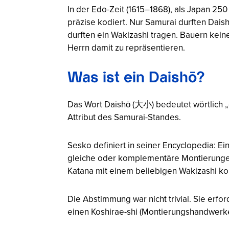
In der Edo-Zeit (1615–1868), als Japan 2
präzise kodiert. Nur Samurai durften Dais
durften ein Wakizashi tragen. Bauern keine
Herrn damit zu repräsentieren.
Was ist ein Daishō?
Das Wort Daishō (大小) bedeutet wörtlich „g
Attribut des Samurai-Standes.
Sesko definiert in seiner Encyclopedia: Ei
gleiche oder komplementäre Montierungen,
Katana mit einem beliebigen Wakizashi kom
Die Abstimmung war nicht trivial. Sie erf
einen Koshirae-shi (Montierungshandwerke