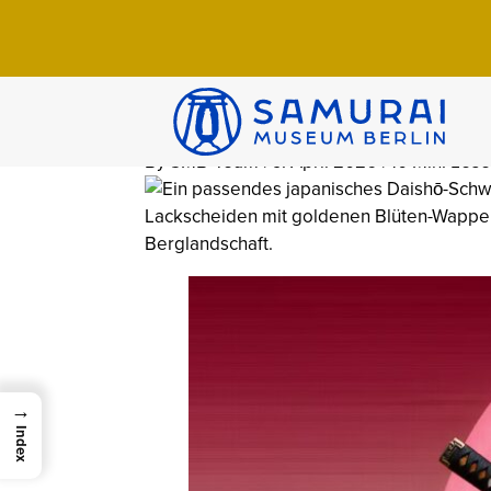
Home
>
Wissen
>
Arsenal
>
Daishō: Das S
Daishō: Das S
und Bedeutun
By SMB-Team | 9. April 2026 | 10 Min. Lese
→
Index