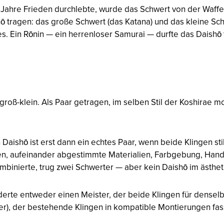
50 Jahre Frieden durchlebte, wurde das Schwert von der Wa
hō tragen: das große Schwert (das Katana) und das kleine S
s. Ein Rōnin — ein herrenloser Samurai — durfte das Daishō 
roß-klein. Als Paar getragen, im selben Stil der Koshirae m
n Daishō ist erst dann ein echtes Paar, wenn beide Klingen st
 aufeinander abgestimmte Materialien, Farbgebung, Handwer
binierte, trug zwei Schwerter — aber kein Daishō im ästheti
orderte entweder einen Meister, der beide Klingen für dense
r), der bestehende Klingen in kompatible Montierungen fas