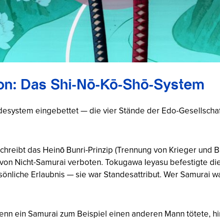
ion: Das Shi-Nō-Kō-Shō-System
esystem eingebettet — die vier Stände der Edo-Gesellschaft
chreibt das Heinō Bunri-Prinzip (Trennung von Krieger und B
 von Nicht-Samurai verboten. Tokugawa Ieyasu befestigte d
sönliche Erlaubnis — sie war Standesattribut. Wer Samurai wa
 ein Samurai zum Beispiel einen anderen Mann tötete, hing 