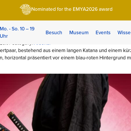
chwertpaar der Samurai — Symbol und Bedeutung
Nominated for the EMYA2026 award
chwertpaar der Samur
g
Mo. - So. 10 – 19
Besuch
Museum
Events
Wisse
Uhr
zeit | Category:
Arsenal