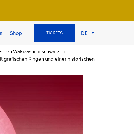
ai — Symbol
n
Shop
DE
TICKETS