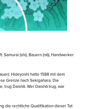
: Samurai (shi), Bauern (nō), Handwerker
auer): Hideyoshi hatte 1588 mit dem
iese Grenze nach Sekigahara. Die
r, trug Daishō. Wer Daishō trug, war
die rechtliche Qualifikation dieser Tat