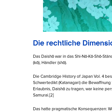
Die rechtliche Dimens
Das Daishō war in das Shi-Nō-Kō-Shō-Ständ
(kō), Händler (shō).
Die Cambridge History of Japan Vol. 4 bes
Schwertedikt (Katanagari) die Bewaffnung
Erlaubnis, Daishō zu tragen, war keine per
Samurai.[2]
Das hatte pragmatische Konsequenzen: Wenn